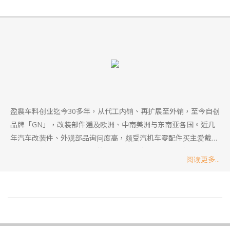
盈震车料创业迄今30多年，从代工内销、再扩展至外销，至今自创
品牌「GN」，改装部件遍及欧洲、中南美洲与东南亚各国。近几
年汽车改装件、外观部品询问度高，颇受汽机车零配件买主爱戴。
公司内部在品质控管与踏实的服务态度，在汽、机车零件业早已建
阅读更多...
立良好声誉。目前生产代工的部件琳琅满目，包括机车零件、 机
车配件、钥匙圈、插销、汽油滤清器、手把、架子、前轮芯、重机
用驻车架等产品，另外也代客设计、制作开发汽机车产品，因本身
为工厂，半成品的代工服务都不是问题。泛指铁管、铁材、铝材、
铜材、白铁材加工及贩售，铁管加工管径范围：6mm~120mm。