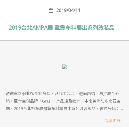
面对市场需求，盈震公司不惜钜资投资机械生产设备，不断研发...
2019/04/11
2019台北AMPA展 盈震车料展出系列改装品
盈震车料创业迄今30多年，从代工起步、进而内销、再扩展至外
销，至今自创品牌「GN」，产品遍及欧洲、中南美洲与东南亚各
国。2019台北机车展盈震车料将展出系列改装部品，摊位号码：
南港二馆 R0504,欢迎各界莅临指教。 从原本铁管、白铁管之加工
阅读更多...
与加工后之各类机车零件，间接发展为汽机车改装部件为主要产