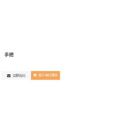
手把
加入询问清单
立即讯问