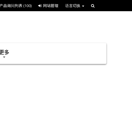
产品询问列表
(100)
网站管理
语言切换
更多