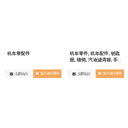
机车零配件
机车零件, 机车配件, 钥匙
圈, 插销, 汽油滤清器, 手
把, 架子
加入询问清单
加入询问清单
立即讯问
立即讯问