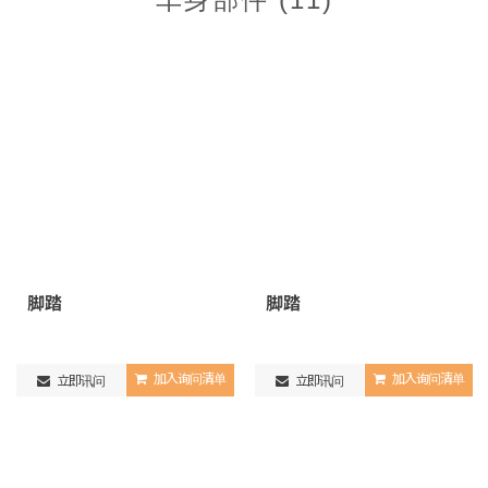
脚踏
脚踏
加入询问清单
加入询问清单
立即讯问
立即讯问