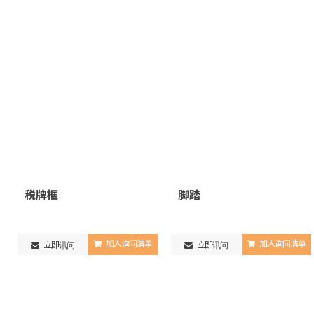
税牌框
脚踏
加入询问清单
加入询问清单
立即讯问
立即讯问