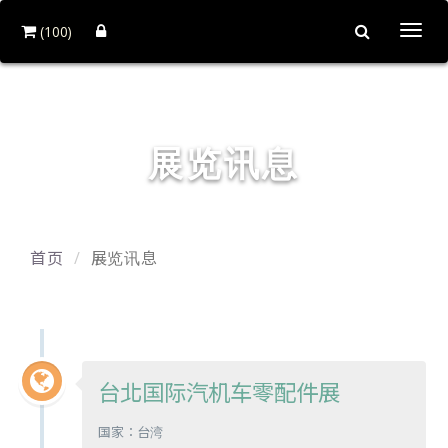
(100)
Togg
navi
盈震车料有限公司
展览讯息
首页
展览讯息
台北国际汽机车零配件展
国家：台湾