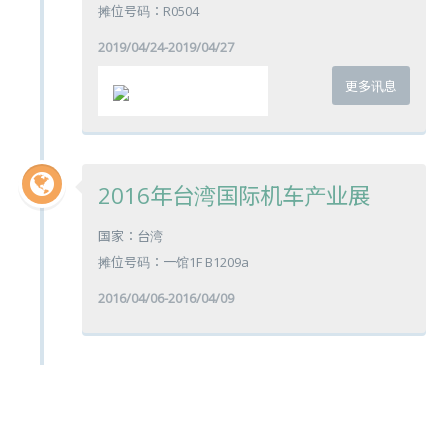
摊位号码：R0504
2019/04/24-2019/04/27
更多讯息
2016年台湾国际机车产业展
国家：台湾
摊位号码：一馆1F B1209a
2016/04/06-2016/04/09