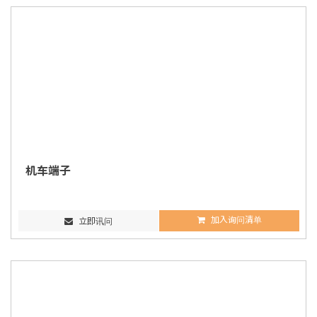
机车端子
加入询问清单
立即讯问