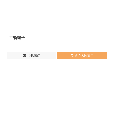
平衡端子
加入询问清单
立即讯问