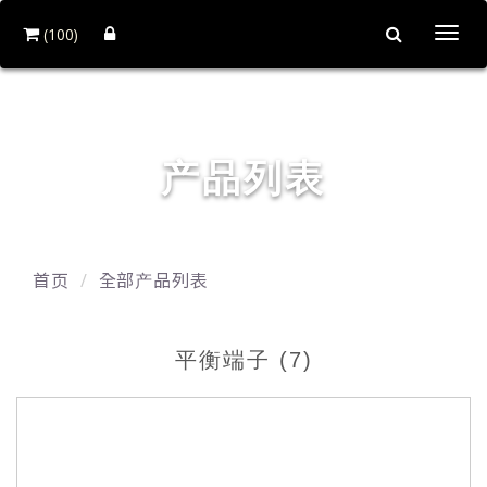
(100)
Togg
navi
盈震车料有限公司
产品列表
首页
全部产品列表
平衡端子 (7)